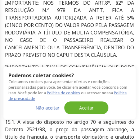
IMPORTANTE: NOS TERMOS DO ART.8º, §2º DA
RESOLUÇÃO N.º 978 DA ANTT, FICA A
TRANSPORTADORA AUTORIZADA A RETER ATÉ 5%
(CINCO POR CENTO) DO VALOR PAGO PELA PASSAGEM
RODOVIÁRIA, A TÍTULO DE MULTA COMPENSATÓRIA,
NO CASO DE O PASSAGEIRO REALIZAR O
CANCELAMENTO OU A TRANSFERÊNCIA, DENTRO DO
PRAZO PREVISTO NO CAPUT DESTA CLÁUSULA.
IMPORTANTE: A TAXA DE CONVENIÊNCIA QUE PODE
SER COBRADA PELA "CLICKBUS" PARA A REALIZAÇÃO
Podemos coletar cookies?
DOS SERVIÇOS NÃO SERÁ DEVOLVIDA, POR SE TRATAR
Coletamos cookies para apresentar ofertas e condições
personalizadas para você. Se clicar em aceitar, você concorda com
DE PRESTAÇÃO DE SERVIÇO JÁ REALIZADA AO
isso. Você pode ler a
Política de cookies
ou acessar nossa
Política
"CLIENTE".
de privacidade
Não aceitar
Aceitar
15. DO TRANSPORTE DE BAGAGENS:
15.1. A vista do disposto no artigo 70 e seguintes do
Decreto 2521/98, o preço da passagem abrange, a
título de franquia, o transporte obrigatório e gratuito